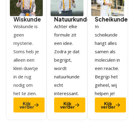
Wiskunde
Natuurkunde
Scheikunde
Wiskunde is
Achter elke
In
geen
formule zit
scheikunde
mysterie.
een idee.
hangt alles
Soms heb je
Zodra je dat
samen als
alleen een
begrijpt,
moleculen in
klein duwtje
wordt
een reactie.
in de rug
natuurkunde
Begrijp het
nodig om
echt
geheel, wij
het te zien.
interessant.
helpen je!
Kijk
Kijk
Kijk
verder
verder
verder