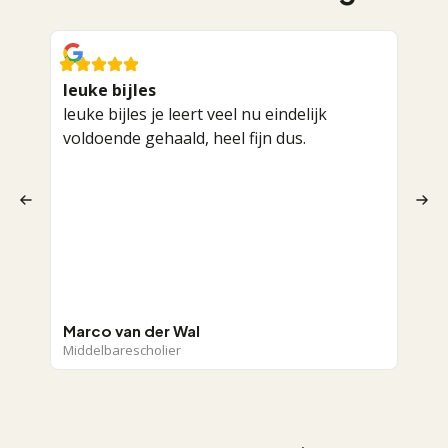
leuke bijles
Rode
leuke bijles je leert veel nu eindelijk
Mega
voldoende gehaald, heel fijn dus.
Rode
mijn
mast
maat
leer
dat 
gekr
stat
Marco van der Wal
Janka
Middelbarescholier
Pre-m