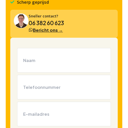
Scherp geprijsd
Sneller contact?
06 382 60 623
Bericht ons →
Naam
(Vereist)
Telefoon
(Vereist)
E-
mailadres