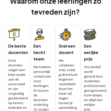
Waarom onze leerlingen zo
tevreden zijn?
De beste
Een
Snel een
Een
docenten
hecht
docent
eerlijke
team
prijs
Onze
We
docenten
schakelen
We hebben
Ons bedrijf
volgen een
snel, zodat
persoonlijk
wordt
bèta-studie
jij direct kunt
contact met
gerund door
aan de
beginnen.
onze
studenten:
universiteit
Gemiddeld
leerlingen
professioneel
en zijn
duurt het
én tussen
georganiseerd,
zorgvuldig
maar vijf
de
korte lijntjes
geselecteerd
dagen
docenten
en altijd een
op kennis,
tussen je
onderling.
eerlijke
motivatie en
aanmelding
Zo zorgen
prijs.