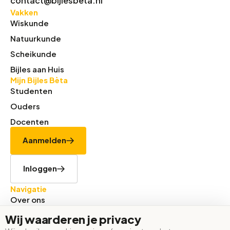
contact@bijlesbeta.nl
Vakken
Wiskunde
Natuurkunde
Scheikunde
Bijles aan Huis
Mijn Bijles Bèta
Studenten
Ouders
Docenten
Aanmelden
Inloggen
Navigatie
Over ons
Tarieven
Wij waarderen je privacy