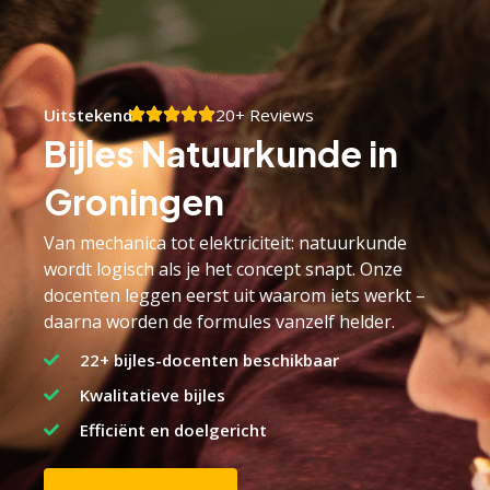
Gratis proefles
Uitstekend
20+ Reviews
Bijles Natuurkunde in
Groningen
Van mechanica tot elektriciteit: natuurkunde
wordt logisch als je het concept snapt. Onze
docenten leggen eerst uit waarom iets werkt –
daarna worden de formules vanzelf helder.
22+ bijles-docenten beschikbaar
Kwalitatieve bijles
Efficiënt en doelgericht