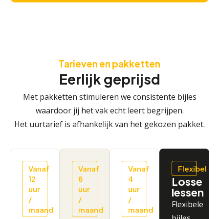
Tarieven en pakketten
Eerlijk geprijsd
Met pakketten stimuleren we consistente bijles
waardoor jij het vak echt leert begrijpen.
Het uurtarief is afhankelijk van het gekozen pakket.
Vanaf
Vanaf
Vanaf
Flexibel
12
8
4
Losse
uur
uur
uur
lessen
/
/
/
Flexibele
maand
maand
maand
bijles