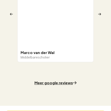
geholpe
mijn pr
behulp
waar mi
ervoor 
meer z
op het 
statist
Marco van der Wal
Janka K
Middelbarescholier
Pre-mast
Meer google reviews