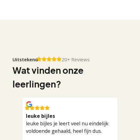
Uitstekend
20+ Reviews
Wat vinden onze
leerlingen?
leuke bijles
Roderi
leuke bijles je leert veel nu eindelijk
geholp
voldoende gehaald, heel fijn dus.
Mega te
Roderic