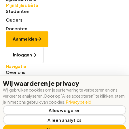
Mijn Bijles Bèta
Studenten
Ouders
Docenten
Aanmelden
Inloggen
Navigatie
Over ons
Tarieven
Wij waarderen je privacy
Werken bij
Wij gebruiken cookies om je surfervaring te verbeteren en ons
verkeer te analyseren. Door op "Alles accepteren" te klikken, stem
Contact
je in met ons gebruik van cookies.
Privacybeleid
Algemene voorwaarden
Alles weigeren
Privacy statement
Alleen analytics
Beheer cookies