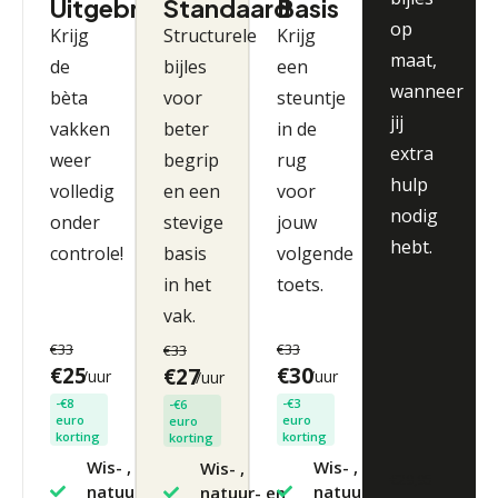
Uitgebreid
Standaard
Basis
op
Krijg
Structurele
Krijg
maat,
de
bijles
een
wanneer
bèta
voor
steuntje
jij
vakken
beter
in de
extra
weer
begrip
rug
hulp
volledig
en een
voor
nodig
onder
stevige
jouw
hebt.
controle!
basis
volgende
in het
toets.
vak.
€33
€33
€33
€25
€30
€27
/uur
/uur
/uur
-€8
-€3
-€6
euro
euro
euro
korting
korting
korting
Wis- ,
Wis- ,
Wis- ,
€29,95
natuur- en
natuur- en
natuur- en