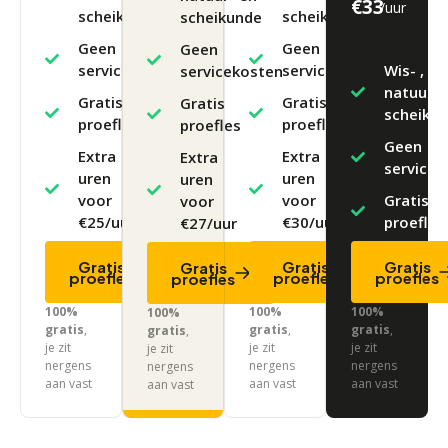
€33
/uur
scheikunde
scheikunde​
scheikunde​
Geen
Geen
Geen
servicekosten
servicekosten
Wis- ,
servicekosten
natuur- 
Gratis
Gratis
Gratis
scheikund
proefles
proefles
proefles
Geen
Extra
Extra
Extra
servicek
uren
uren
uren
voor
voor
Gratis
voor
€25/uur
€30/uur
proefles
€27/uur
Gratis
Gratis
Gratis
Gratis
proefles
proefles
proefles
proefles
100%
100%
100%
100%
gratis
,
gratis
,
gratis
,
gratis
,
je zit
je zit
je zit
je zit
nergens
nergens
nergens
nergens
aan vast
aan vast
aan vast
aan vast