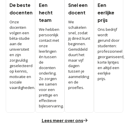
De beste
Een
Snel een
Een
docenten
hecht
docent
eerlijke
team
prijs
Onze
We
docenten
schakelen
We hebben
Ons bedrijf
volgen een
snel, zodat
persoonlijk
wordt
bèta-studie
jij direct kunt
contact met
gerund door
aan de
beginnen.
onze
studenten:
universiteit
Gemiddeld
leerlingen
professioneel
en zijn
duurt het
én tussen
georganiseerd,
zorgvuldig
maar vijf
de
korte lijntjes
geselecteerd
dagen
docenten
en altijd een
op kennis,
tussen je
onderling.
eerlijke
motivatie en
aanmelding
Zo zorgen
prijs.
sociale
en de
we samen
vaardigheden.
proefles.
voor een
prettige en
effectieve
bijleservaring.
Lees meer over ons