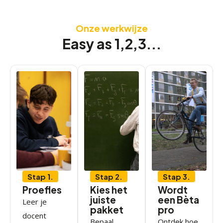
Onze werkwijze
Easy as 1,2,3...
Stap 1.
Stap 2.
Stap 3.
Proefles
Kies het
Wordt
juiste
een Bèta
Leer je
pakket
pro
docent
Bepaal
Ontdek hoe