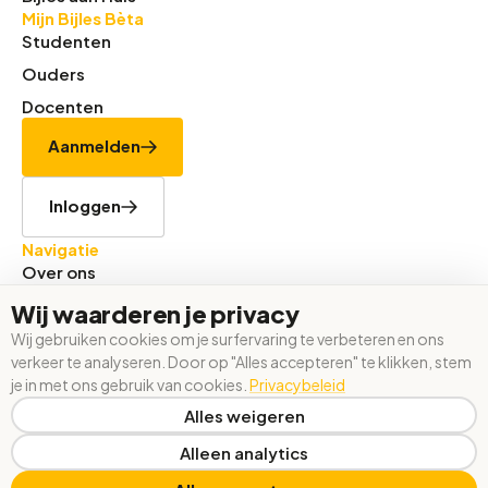
Mijn Bijles Bèta
Studenten
Ouders
Docenten
Aanmelden
Inloggen
Navigatie
Over ons
Tarieven
Wij waarderen je privacy
Werken bij
Wij gebruiken cookies om je surfervaring te verbeteren en ons
verkeer te analyseren. Door op "Alles accepteren" te klikken, stem
Contact
je in met ons gebruik van cookies.
Privacybeleid
Algemene voorwaarden
Alles weigeren
Privacy statement
Alleen analytics
Beheer cookies