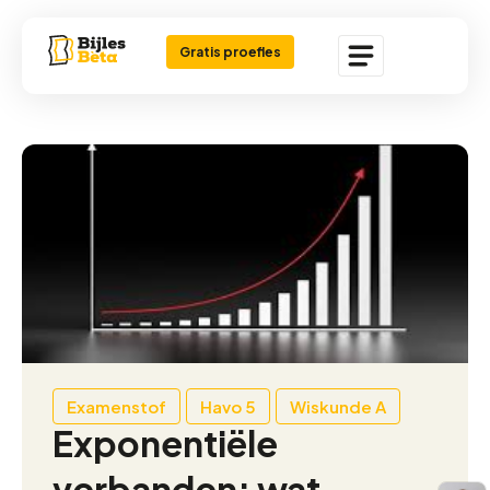
Gratis proefles
Examenstof
Havo 5
Wiskunde A
Exponentiële
verbanden: wat