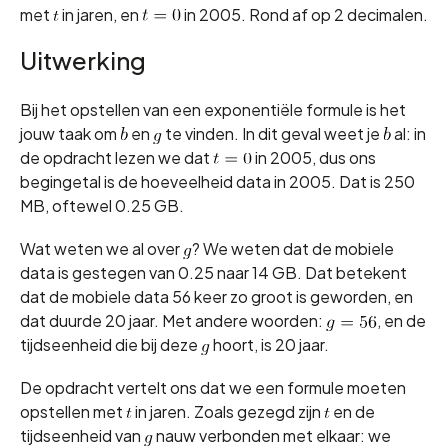
met
in jaren, en
in 2005. Rond af op 2 decimalen.
Uitwerking
Bij het opstellen van een exponentiële formule is het
jouw taak om
en
te vinden. In dit geval weet je
al: in
de opdracht lezen we dat
in 2005, dus ons
begingetal is de hoeveelheid data in 2005. Dat is 250
MB, oftewel 0.25 GB.
Wat weten we al over
? We weten dat de mobiele
data is gestegen van 0.25 naar 14 GB. Dat betekent
dat de mobiele data 56 keer zo groot is geworden, en
dat duurde 20 jaar. Met andere woorden:
, en de
tijdseenheid die bij deze
hoort, is 20 jaar.
De opdracht vertelt ons dat we een formule moeten
opstellen met
in jaren. Zoals gezegd zijn
en de
tijdseenheid van
nauw verbonden met elkaar: we