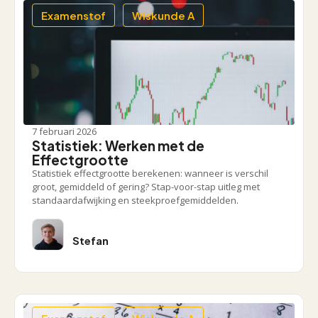
Examenstof
Wiskunde A
7 februari 2026
Statistiek: Werken met de
Effectgrootte
Statistiek effectgrootte berekenen: wanneer is verschil
groot, gemiddeld of gering? Stap-voor-stap uitleg met
standaardafwijking en steekproefgemiddelden.
Stefan