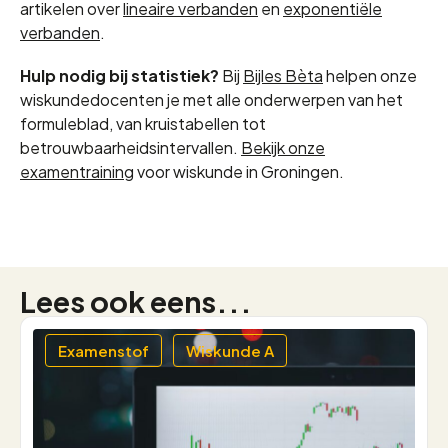
artikelen over
lineaire verbanden
en
exponentiële
verbanden
.
Hulp nodig bij statistiek?
Bij
Bijles Bèta
helpen onze
wiskundedocenten je met alle onderwerpen van het
formuleblad, van kruistabellen tot
betrouwbaarheidsintervallen.
Bekijk onze
examentraining
voor wiskunde in Groningen.
Lees ook eens...
Examenstof
Wiskunde A