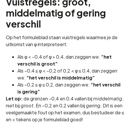
Vuistregels: groot,
middelmatig of gering
verschil
Op het formuleblad staan vuistregels waarmee je de
uitkomst van φ interpreteert:
Als φ < −0,4 of φ > 0,4, dan zeggen we:
“het
verschil is groot”
Als −0,4 ≤ φ < −0,2 of 0,2 < φ ≤ 0,4, dan zeggen
we:
“het verschil is middelmatig”
Als −0,2 ≤ φ ≤ 0,2, dan zeggen we:
“het verschil
is gering”
Let op:
de grenzen −0,4 en 0,4 vallen bij
middelmatig
,
niet bij
groot
. En −0,2 en 0,2 vallen bij
gering
. Dit is een
veelgemaakte fout op het examen, dus bestudeer de ≤
en < tekens op je formuleblad goed!