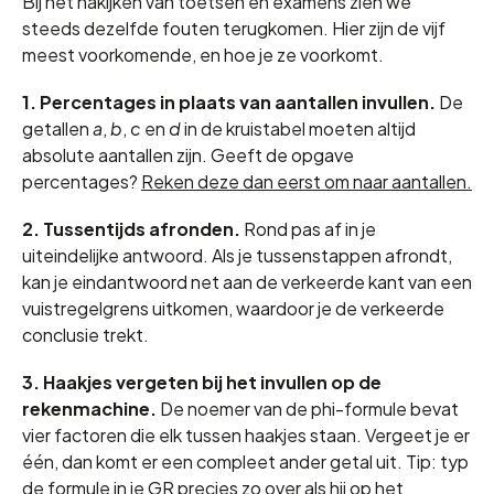
Bij het nakijken van toetsen en examens zien we
steeds dezelfde fouten terugkomen. Hier zijn de vijf
meest voorkomende, en hoe je ze voorkomt.
1. Percentages in plaats van aantallen invullen.
De
getallen
a
,
b
,
c
en
d
in de kruistabel moeten altijd
absolute aantallen zijn. Geeft de opgave
percentages?
Reken deze dan eerst om naar aantallen.
2. Tussentijds afronden.
Rond pas af in je
uiteindelijke antwoord. Als je tussenstappen afrondt,
kan je eindantwoord net aan de verkeerde kant van een
vuistregelgrens uitkomen, waardoor je de verkeerde
conclusie trekt.
3. Haakjes vergeten bij het invullen op de
rekenmachine.
De noemer van de phi-formule bevat
vier factoren die elk tussen haakjes staan. Vergeet je er
één, dan komt er een compleet ander getal uit. Tip: typ
de formule in je GR precies zo over als hij op het