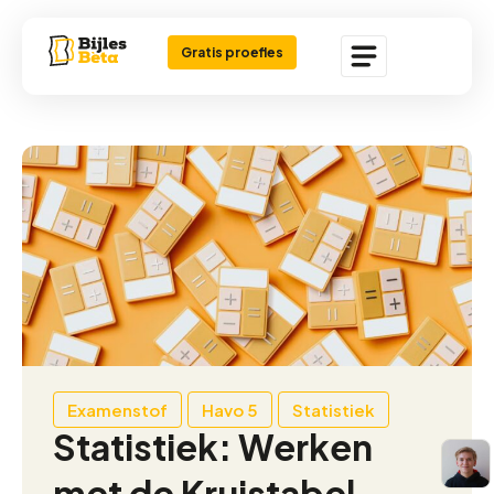
Gratis proefles
Examenstof
Havo 5
Statistiek
Statistiek: Werken
met de Kruistabel