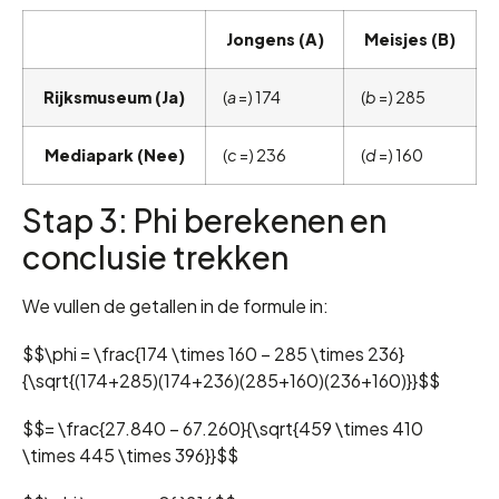
Jongens (A)
Meisjes (B)
Rijksmuseum (Ja)
(
a
=) 174
(
b
=) 285
Mediapark (Nee)
(
c
=) 236
(
d
=) 160
Stap 3: Phi berekenen en
conclusie trekken
We vullen de getallen in de formule in:
$$\phi = \frac{174 \times 160 – 285 \times 236}
{\sqrt{(174+285)(174+236)(285+160)(236+160)}}$$
$$= \frac{27.840 – 67.260}{\sqrt{459 \times 410
\times 445 \times 396}}$$