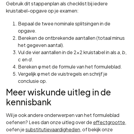
Gebruik dit stappenplan als checklist bij iedere
kruistabel-opgave op je examen:
Bepaal de twee nominale splitsingen in de
opgave.
Bereken de ontbrekende aantallen (totaal minus
het gegeven aantal).
Vul de vier aantallen in de 2×2 kruistabel in als
a
,
b
,
c
en
d
.
Bereken φ met de formule van het formuleblad.
Vergelijk φ met de vuistregels en schrijf je
conclusie op.
Meer wiskunde uitleg in de
kennisbank
Wil je ook andere onderwerpen van het formuleblad
oefenen? Lees dan onze uitleg over de
effectgrootte
,
oefen je
substitutievaardigheden
, of bekijk onze