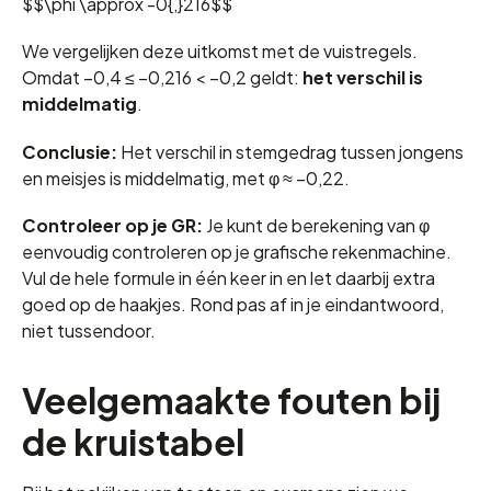
$$\phi \approx -0{,}216$$
We vergelijken deze uitkomst met de vuistregels.
Omdat −0,4 ≤ −0,216 < −0,2 geldt:
het verschil is
middelmatig
.
Conclusie:
Het verschil in stemgedrag tussen jongens
en meisjes is middelmatig, met φ ≈ −0,22.
Controleer op je GR:
Je kunt de berekening van φ
eenvoudig controleren op je grafische rekenmachine.
Vul de hele formule in één keer in en let daarbij extra
goed op de haakjes. Rond pas af in je eindantwoord,
niet tussendoor.
Veelgemaakte fouten bij
de kruistabel