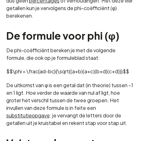
dus geen
percentages
of verhoudingen. Met deze vier
getallen kun je vervolgens de phi-coëfficiënt (φ)
berekenen.
De formule voor phi (φ)
De phi-coëfficiënt bereken je met de volgende
formule, die ook op je formuleblad staat:
$$\phi = \frac{ad-bc}{\sqrt{(a+b)(a+c)(b+d)(c+d)}}$$
De uitkomst van φ is een getal dat (in theorie) tussen −1
en 1 ligt. Hoe verder de waarde van nul af ligt, hoe
groter het verschil tussen de twee groepen. Het
invullen van deze formule is in feite een
substitutieopgave
: je vervangt de letters door de
getallen uit je kruistabel en rekent stap voor stap uit.