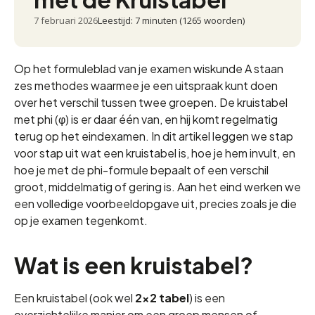
7 februari 2026
Leestijd: 7 minuten (1265 woorden)
Op het formuleblad van je examen wiskunde A staan
zes methodes waarmee je een uitspraak kunt doen
over het verschil tussen twee groepen. De kruistabel
met phi (φ) is er daar één van, en hij komt regelmatig
terug op het eindexamen. In dit artikel leggen we stap
voor stap uit wat een kruistabel is, hoe je hem invult, en
hoe je met de phi-formule bepaalt of een verschil
groot, middelmatig of gering is. Aan het eind werken we
een volledige voorbeeldopgave uit, precies zoals je die
op je examen tegenkomt.
Wat is een kruistabel?
Een kruistabel (ook wel
2×2 tabel
) is een
overzichtelijke manier om een groep mensen of