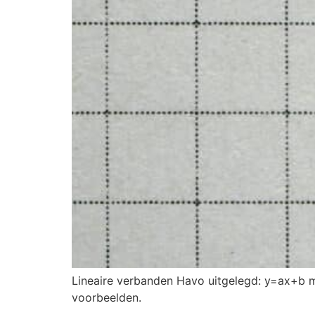
Lineaire verbanden Havo uitgelegd: y=ax+b me
voorbeelden.