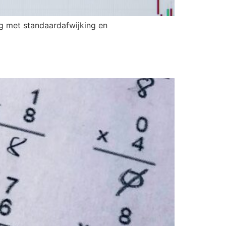
eg met standaardafwijking en