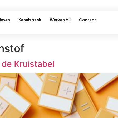
ieven
Kennisbank
Werken bij
Contact
nstof
 de Kruistabel