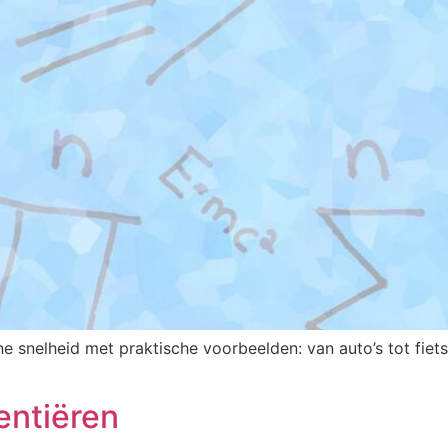
ane snelheid met praktische voorbeelden: van auto’s tot fiet
entiëren