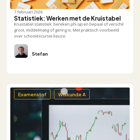
7 februari 2026
Statistiek: Werken met de Kruistabel
Kruistabel statistiek: bereken phi (φ) en bepaal of verschil
groot, middelmatig of gering is. Met praktisch voorbeeld
over schoolexcursie keuze.
Stefan
Examenstof
Wiskunde A