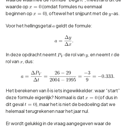
waarde op
(omdat formules nu eenmaal
beginnen op
), oftewel het snijpunt met de
-as.
Voor het hellingsgetal
geldt de formule:
In deze opdracht neemt
de rol van
, en neemt
de
rol van
, dus:
Het berekenen van
is iets ingewikkelder: waar “start”
deze formule eigenlijk? Normaal is dat
(of dus in
dit geval
), maar het is niet de bedoeling dat we
helemaal terugrekenen naar het jaar nul.
Er wordt gelukkig in de vraag aangegeven waar de