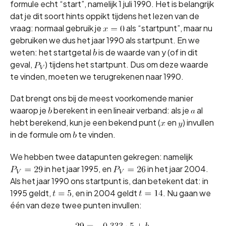
formule echt “start”, namelijk 1 juli 1990. Het is belangrijk
dat je dit soort hints oppikt tijdens het lezen van de
vraag: normaal gebruik je
als “startpunt”, maar nu
gebruiken we dus het jaar 1990 als startpunt. En we
weten: het startgetal
is de waarde van y (of in dit
geval,
) tijdens het startpunt. Dus om deze waarde
te vinden, moeten we terugrekenen naar 1990.
Dat brengt ons bij de meest voorkomende manier
waarop je
berekent in een lineair verband: als je
al
hebt berekend, kun je een bekend punt (
en
) invullen
in de formule om
te vinden.
We hebben twee datapunten gekregen: namelijk
in het jaar 1995, en
in het jaar 2004.
Als het jaar 1990 ons startpunt is, dan betekent dat: in
1995 geldt,
, en in 2004 geldt
. Nu gaan we
één van deze twee punten invullen: