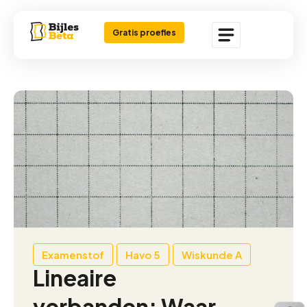
Gratis proefles
Examenstof
Havo 5
Wiskunde A
Lineaire
verbanden: Waar