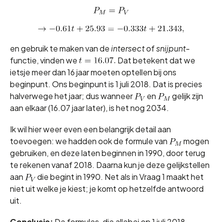
en gebruik te maken van de
intersect
of
snijpunt
-
functie, vinden we
Dat betekent dat we
ietsje meer dan 16 jaar moeten optellen bij ons
beginpunt. Ons beginpunt is 1 juli 2018. Dat is precies
halverwege het jaar; dus wanneer
en
gelijk zijn
aan elkaar (16.07 jaar later), is het nog 2034.
Ik wil hier weer even een belangrijk detail aan
toevoegen: we hadden ook de formule van
mogen
gebruiken, en deze laten beginnen in 1990, door terug
te rekenen vanaf 2018. Daarna kun je deze gelijkstellen
aan
die begint in 1990. Net als in Vraag 1 maakt het
niet uit welke je kiest; je komt op hetzelfde antwoord
uit.
Conclusie:
De formules, die allebei op 1 juli 2018