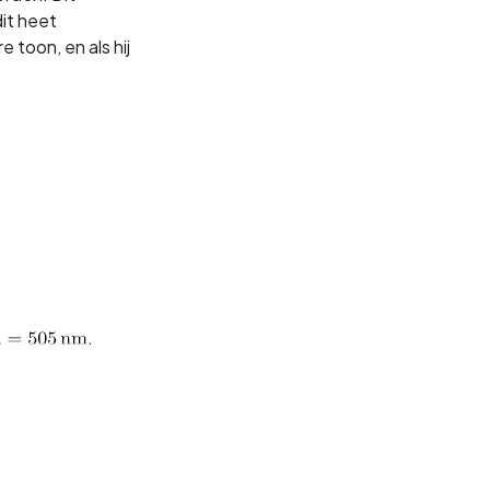
dit heet
e toon, en als hij
.