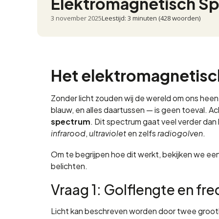
Elektromagnetisch S
3 november 2025
Leestijd: 3 minuten (428 woorden)
Het elektromagnetis
Zonder licht zouden wij de wereld om ons heen 
blauw, en alles daartussen — is geen toeval. Ac
spectrum
. Dit spectrum gaat veel verder dan
infrarood
,
ultraviolet
en zelfs
radiogolven
.
Om te begrijpen hoe dit werkt, bekijken we ee
belichten.
Vraag 1: Golflengte en fr
Licht kan beschreven worden door twee groot