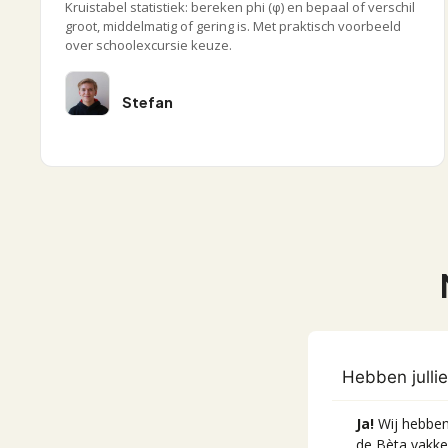
Kruistabel statistiek: bereken phi (φ) en bepaal of verschil
groot, middelmatig of gering is. Met praktisch voorbeeld
over schoolexcursie keuze.
Stefan
Hebben julli
Ja!
Wij hebben 
de Bèta vakken