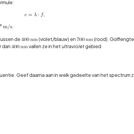
ormule:
.
 tussen de
(violet/blauw) en
(rood). Golflengte
r dan
vallen ze in het
ultraviolet
gebied.
entie. Geef daarna aan in welk gedeelte van het spectrum z