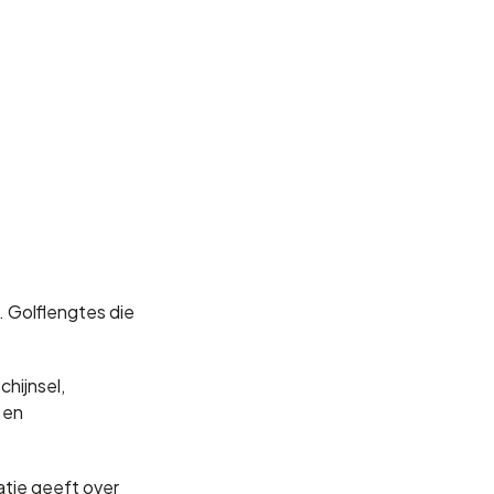
 Golflengtes die
hijnsel,
 en
atie geeft over