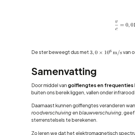
De ster beweegt dus met
van o
Samenvatting
Door middel van
golflengtes en frequenties
buiten ons bereik liggen, vallen onder infrarood o
Daarnaast kunnen golflengtes veranderen wanne
roodverschuiving
en
blauwverschuiving
, gee
sterrenstelsels te berekenen.
Zo leren we dat het elektromagnetisch spectru