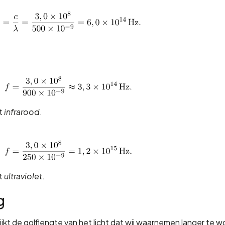
et
infrarood
.
et
ultraviolet
.
g
jkt de golflengte van het licht dat wij waarnemen langer te w