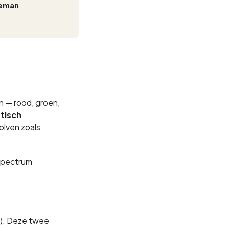
eman
n — rood, groen,
tisch
olven zoals
 spectrum
z). Deze twee